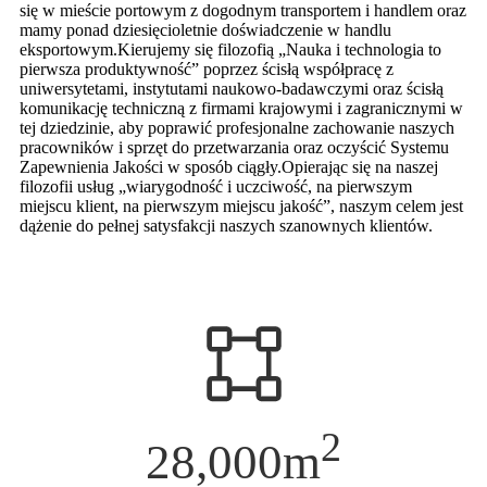
się w mieście portowym z dogodnym transportem i handlem oraz
mamy ponad dziesięcioletnie doświadczenie w handlu
eksportowym.Kierujemy się filozofią „Nauka i technologia to
pierwsza produktywność” poprzez ścisłą współpracę z
uniwersytetami, instytutami naukowo-badawczymi oraz ścisłą
komunikację techniczną z firmami krajowymi i zagranicznymi w
tej dziedzinie, aby poprawić profesjonalne zachowanie naszych
pracowników i sprzęt do przetwarzania oraz oczyścić Systemu
Zapewnienia Jakości w sposób ciągły.Opierając się na naszej
filozofii usług „wiarygodność i uczciwość, na pierwszym
miejscu klient, na pierwszym miejscu jakość”, naszym celem jest
dążenie do pełnej satysfakcji naszych szanownych klientów.
2
28,000
m