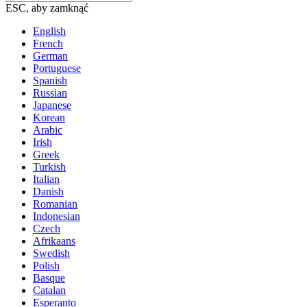
ESC, aby zamknąć
English
French
German
Portuguese
Spanish
Russian
Japanese
Korean
Arabic
Irish
Greek
Turkish
Italian
Danish
Romanian
Indonesian
Czech
Afrikaans
Swedish
Polish
Basque
Catalan
Esperanto