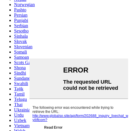
Norwegian
Pashto
Persian
Punjabi
Serbian
Sesotho
Sinhala
Slovak
Slovenian
Somali
Samoan
Scots Gaelic
Shona
Sindhi
Sundanese
Swahili
Tajik
Tamil
Telugu
Thai
Ukrainian
Urdu
Uzbek
Vietnamese
Welsh