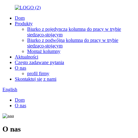
Dom
Produkty
Biurko z pojedynczą kolumną do pracy w trybie
siedząco-stojącym
Biurko z podwójną kolumną do pracy w trybie
siedząco-stojącym
Montaż kolumny
Aktualności
Często zadawane pytania
O nas
profil firmy
Skontaktuj się z nami
English
Dom
O nas
O nas