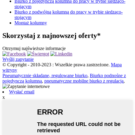
Biurko z pojedynczą kolumną do pracy w trybie siedząco-
stojącym
Biurko z podwójną kolumną do pracy w trybie siedząco-
stojącym
Montaż kolumny
Skorzystaj z najnowszej oferty*
Otrzymuj najświeższe informacje
Wyślij zapytanie
© Copyright - 2010-2023 : Wszelkie prawa zastrzeżone.
Mapa
witryny
Pneumatycznie składane, regulowane biurko
,
Biurko podnośne z
pojedynczą kolumną
,
pneumatyczne mobilne biurko z regulacją
,
Wysłać email
x