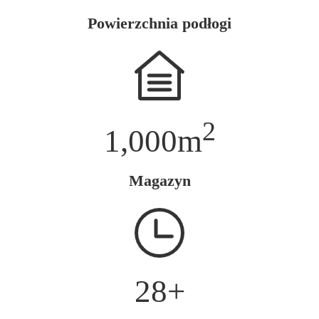
Powierzchnia podłogi
2
1,000
m
Magazyn
28
+