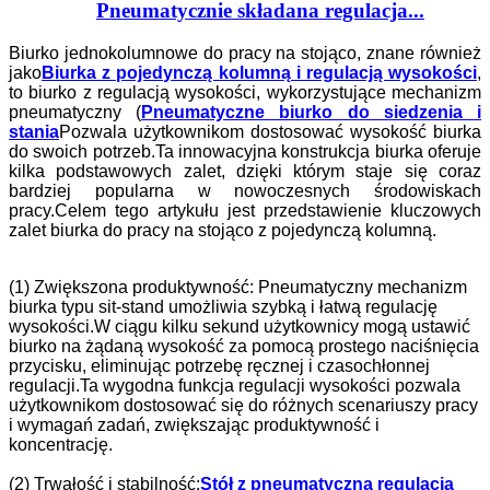
Pneumatycznie składana regulacja...
Biurko jednokolumnowe do pracy na stojąco, znane również
jako
Biurka z pojedynczą kolumną i regulacją wysokości
,
to biurko z regulacją wysokości, wykorzystujące mechanizm
pneumatyczny (
Pneumatyczne biurko do siedzenia i
stania
Pozwala użytkownikom dostosować wysokość biurka
do swoich potrzeb.Ta innowacyjna konstrukcja biurka oferuje
kilka podstawowych zalet, dzięki którym staje się coraz
bardziej popularna w nowoczesnych środowiskach
pracy.Celem tego artykułu jest przedstawienie kluczowych
zalet biurka do pracy na stojąco z pojedynczą kolumną.
(1) Zwiększona produktywność: Pneumatyczny mechanizm
biurka typu sit-stand umożliwia szybką i łatwą regulację
wysokości.W ciągu kilku sekund użytkownicy mogą ustawić
biurko na żądaną wysokość za pomocą prostego naciśnięcia
przycisku, eliminując potrzebę ręcznej i czasochłonnej
regulacji.Ta wygodna funkcja regulacji wysokości pozwala
użytkownikom dostosować się do różnych scenariuszy pracy
i wymagań zadań, zwiększając produktywność i
koncentrację.
(2) Trwałość i stabilność:
Stół z pneumatyczną regulacją