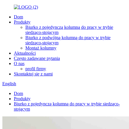
Dom
Produkty
Biurko z pojedynczą kolumną do pracy w trybie
siedząco-stojącym
Biurko z podwójną kolumną do pracy w trybie
siedząco-stojącym
Montaż kolumny
Aktualności
Często zadawane pytania
O nas
profil firmy
Skontaktuj się z nami
English
Dom
Produkty
Biurko z pojedynczą kolumną do pracy w trybie siedząco-
stojącym