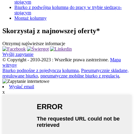
stojącym
Biurko z podwójną kolumną do pracy w trybie siedząco-
stojącym
Montaż kolumny
Skorzystaj z najnowszej oferty*
Otrzymuj najświeższe informacje
Wyślij zapytanie
© Copyright - 2010-2023 : Wszelkie prawa zastrzeżone.
Mapa
witryny
Biurko podnośne z pojedynczą kolumną
,
Pneumatycznie składane,
regulowane biurko
,
pneumatyczne mobilne biurko z regulacją
,
Wysłać email
x