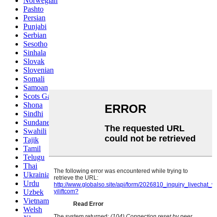
Norwegian
Pashto
Persian
Punjabi
Serbian
Sesotho
Sinhala
Slovak
Slovenian
Somali
Samoan
Scots Gaelic
Shona
Sindhi
Sundanese
Swahili
Tajik
Tamil
Telugu
Thai
Ukrainian
Urdu
Uzbek
Vietnamese
Welsh