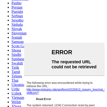
Pashto
Persian
Punjabi
Serbian
Sesotho
Sinhala
Slovak
Slovenian
Somali
Samoan
Scots Gaelic
Shona
Sindhi
Sundanese
Swahili
Tajik
Tamil
Telugu
Thai
Ukrainian
Urdu
Uzbek
Vietnamese
Welsh
Xhosa