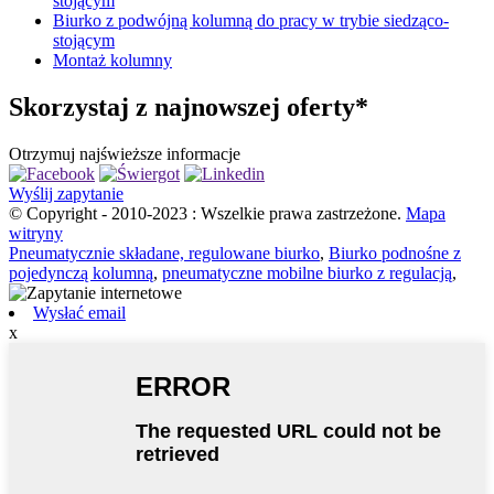
stojącym
Biurko z podwójną kolumną do pracy w trybie siedząco-
stojącym
Montaż kolumny
Skorzystaj z najnowszej oferty*
Otrzymuj najświeższe informacje
Wyślij zapytanie
© Copyright - 2010-2023 : Wszelkie prawa zastrzeżone.
Mapa
witryny
Pneumatycznie składane, regulowane biurko
,
Biurko podnośne z
pojedynczą kolumną
,
pneumatyczne mobilne biurko z regulacją
,
Wysłać email
x