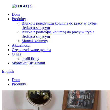
Dom
Produkty
Biurko z pojedynczą kolumną do pracy w trybie
siedząco-stojącym
Biurko z podwójną kolumną do pracy w trybie
siedząco-stojącym
Montaż kolumny
Aktualności
Często zadawane pytania
O nas
profil firmy
Skontaktuj się z nami
English
Dom
Produkty