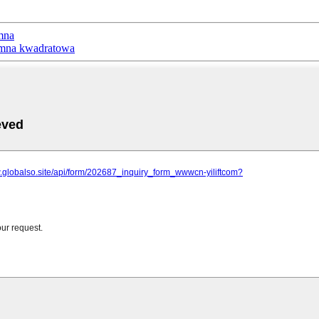
mna
umna kwadratowa