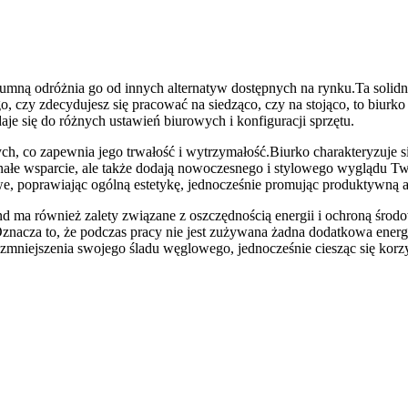
umną odróżnia go od innych alternatyw dostępnych na rynku.Ta solidn
 czy zdecydujesz się pracować na siedząco, czy na stojąco, to biurko 
e się do różnych ustawień biurowych i konfiguracji sprzętu.
ych, co zapewnia jego trwałość i wytrzymałość.Biurko charakteryzuje 
onałe wsparcie, ale także dodają nowoczesnego i stylowego wyglądu Tw
we, poprawiając ogólną estetykę, jednocześnie promując produktywną a
nd ma również zalety związane z oszczędnością energii i ochroną śr
Oznacza to, że podczas pracy nie jest zużywana żadna dodatkowa ener
 zmniejszenia swojego śladu węglowego, jednocześnie ciesząc się kor