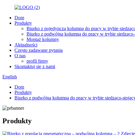
Dom
Produkty
Biurko z pojedynczą kolumną do pracy w trybie siedząc
Biurko z podwójną kolumną do pracy w trybie siedząco
Montaż kolumny
Aktualności
Często zadawane pytania
O nas
profil firmy
Skontaktuj się z nami
English
Dom
Produkty
Biurko z podwójną kolumną do pracy w trybie siedząco-stoją
Produkty