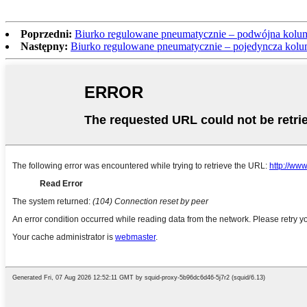
Poprzedni:
Biurko regulowane pneumatycznie – podwójna kolu
Następny:
Biurko regulowane pneumatycznie – pojedyncza kol