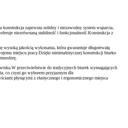
a konstrukcja zapewnia solidny i niezawodny system wsparcia,
oferuje niezrównaną stabilność i funkcjonalność.Konstrukcja z
się wysoką jakością wykonania, która gwarantuje długotrwałą
ojemu miejscu pracy.Dzięki minimalistycznej konstrukcji biurko
tmosferę.
odowiska.W przeciwieństwie do tradycyjnych biurek wymagających
gia, co czyni go wyborem przyjaznym dla
zyściami płynącymi z elastycznego i ergonomicznego miejsca