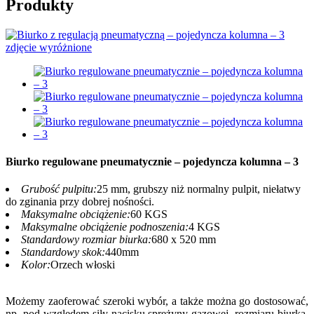
Produkty
Biurko regulowane pneumatycznie – pojedyncza kolumna – 3
Grubość pulpitu:
25 mm, grubszy niż normalny pulpit, niełatwy
do zginania przy dobrej nośności.
Maksymalne obciążenie:
60 KGS
Maksymalne obciążenie podnoszenia:
4 KGS
Standardowy rozmiar biurka:
680 x 520 mm
Standardowy skok:
440mm
Kolor:
Orzech włoski
Możemy zaoferować szeroki wybór, a także można go dostosować,
np. pod względem siły nacisku sprężyny gazowej, rozmiaru biurka,