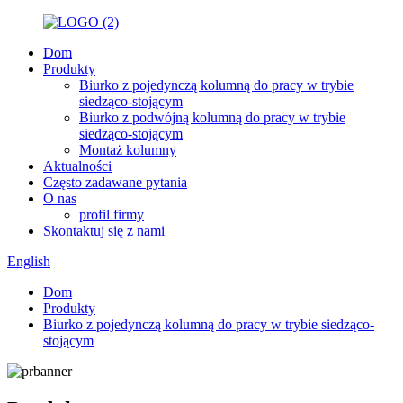
Dom
Produkty
Biurko z pojedynczą kolumną do pracy w trybie
siedząco-stojącym
Biurko z podwójną kolumną do pracy w trybie
siedząco-stojącym
Montaż kolumny
Aktualności
Często zadawane pytania
O nas
profil firmy
Skontaktuj się z nami
English
Dom
Produkty
Biurko z pojedynczą kolumną do pracy w trybie siedząco-
stojącym