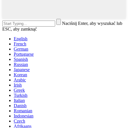
Naciśnij Enter, aby wyszukać lub
ESC, aby zamknąć
English
French
German
Portuguese
Spanish
Russian
Japanese
Korean
Arabic
Irish
Greek
Turkish
Italian
Danish
Romanian
Indonesian
Czech
Afrikaans