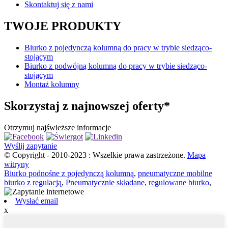
Skontaktuj się z nami
TWOJE PRODUKTY
Biurko z pojedynczą kolumną do pracy w trybie siedząco-
stojącym
Biurko z podwójną kolumną do pracy w trybie siedząco-
stojącym
Montaż kolumny
Skorzystaj z najnowszej oferty*
Otrzymuj najświeższe informacje
Wyślij zapytanie
© Copyright - 2010-2023 : Wszelkie prawa zastrzeżone.
Mapa
witryny
Biurko podnośne z pojedynczą kolumną
,
pneumatyczne mobilne
biurko z regulacją
,
Pneumatycznie składane, regulowane biurko
,
Wysłać email
x