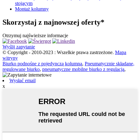
stojącym
Montaż kolumny
Skorzystaj z najnowszej oferty*
Otrzymuj najświeższe informacje
Wyślij zapytanie
© Copyright - 2010-2023 : Wszelkie prawa zastrzeżone.
Mapa
witryny
Biurko podnośne z pojedynczą kolumną
,
Pneumatycznie składane,
regulowane biurko
,
pneumatyczne mobilne biurko z regulacją
,
Wysłać email
x