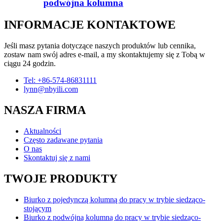
podwójna kolumna
INFORMACJE KONTAKTOWE
Jeśli masz pytania dotyczące naszych produktów lub cennika,
zostaw nam swój adres e-mail, a my skontaktujemy się z Tobą w
ciągu 24 godzin.
Tel: +86-574-86831111
lynn@nbyili.com
NASZA FIRMA
Aktualności
Często zadawane pytania
O nas
Skontaktuj się z nami
TWOJE PRODUKTY
Biurko z pojedynczą kolumną do pracy w trybie siedząco-
stojącym
Biurko z podwójną kolumną do pracy w trybie siedząco-