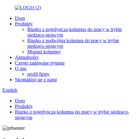
Dom
Produkty
Biurko z pojedynczą kolumną do pracy w trybie
siedząco-stojącym
Biurko z podwójną kolumną do pracy w trybie
siedząco-stojącym
Montaż kolumny
Aktualności
Często zadawane pytania
O nas
profil firmy
Skontaktuj się z nami
English
Dom
Produkty
Biurko z pojedynczą kolumną do pracy w trybie siedząco-
stojącym