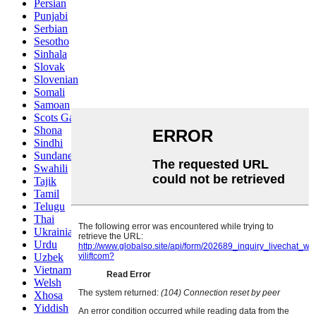
Persian
Punjabi
Serbian
Sesotho
Sinhala
Slovak
Slovenian
Somali
Samoan
Scots Gaelic
Shona
Sindhi
Sundanese
Swahili
Tajik
Tamil
Telugu
Thai
Ukrainian
Urdu
Uzbek
Vietnamese
Welsh
Xhosa
Yiddish