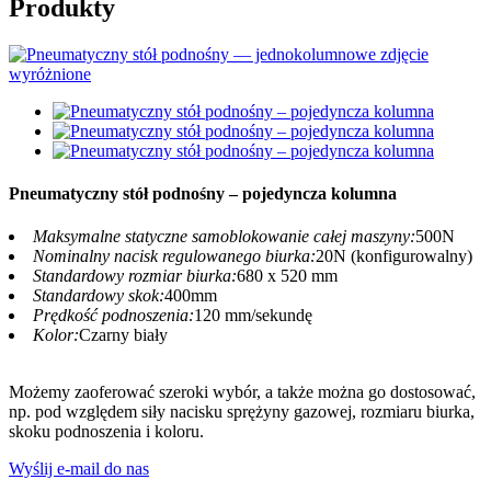
Produkty
Pneumatyczny stół podnośny – pojedyncza kolumna
Maksymalne statyczne samoblokowanie całej maszyny:
500N
Nominalny nacisk regulowanego biurka:
20N (konfigurowalny)
Standardowy rozmiar biurka:
680 x 520 mm
Standardowy skok:
400mm
Prędkość podnoszenia:
120 mm/sekundę
Kolor:
Czarny biały
Możemy zaoferować szeroki wybór, a także można go dostosować,
np. pod względem siły nacisku sprężyny gazowej, rozmiaru biurka,
skoku podnoszenia i koloru.
Wyślij e-mail do nas